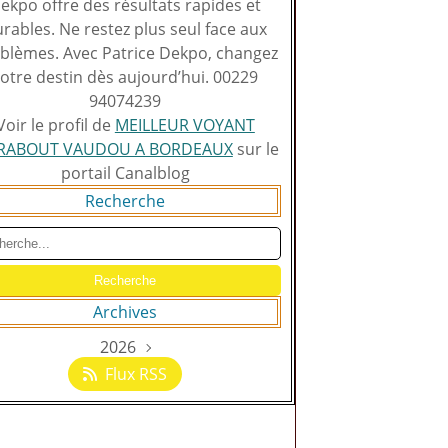
ekpo offre des résultats rapides et
rables. Ne restez plus seul face aux
blèmes. Avec Patrice Dekpo, changez
otre destin dès aujourd’hui. 00229
94074239
Voir le profil de
MEILLEUR VOYANT
RABOUT VAUDOU A BORDEAUX
sur le
portail Canalblog
Recherche
Archives
2026
Août
(129)
Flux RSS