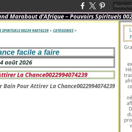
L
 SPIRITUELS 00229 94074239
>
CATEGORIES
>
P
Gra
nce facile a faire
4 août 2026
ex
Hé
Attirer La Chance0022994074239
tra
afr
ce
né
af
D
du
pro
v