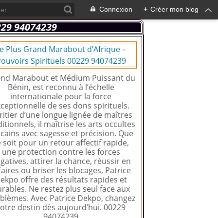
Connexion
+
Créer mon blog
e Plus Grand Marabout d’Afrique –
ouvoirs Spirituels 00229 94074239
nd Marabout et Médium Puissant du
Bénin, est reconnu à l’échelle
internationale pour la force
ceptionnelle de ses dons spirituels.
ritier d’une longue lignée de maîtres
ditionnels, il maîtrise les arts occultes
icains avec sagesse et précision. Que
 soit pour un retour affectif rapide,
une protection contre les forces
gatives, attirer la chance, réussir en
faires ou briser les blocages, Patrice
ekpo offre des résultats rapides et
rables. Ne restez plus seul face aux
blèmes. Avec Patrice Dekpo, changez
otre destin dès aujourd’hui. 00229
94074239