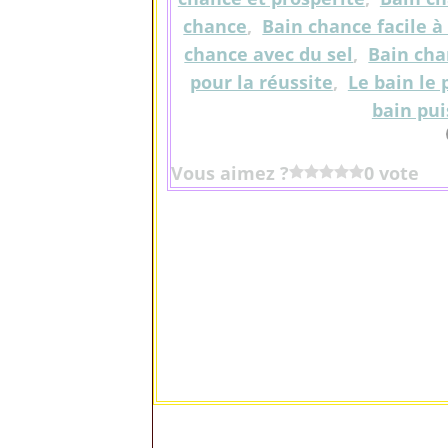
chance
,
Bain chance facile à 
chance avec du sel
,
Bain cha
pour la réussite
,
Le bain le 
bain pui
Vous aimez ?
0 vote