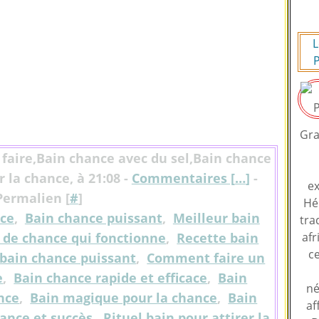
L
P
Gra
 faire,Bain chance avec du sel,Bain chance
 la chance, à 21:08 -
Commentaires [
…
]
-
ex
Permalien [
#
]
Hé
nce
,
Bain chance puissant
,
Meilleur bain
tra
 de chance qui fonctionne
,
Recette bain
afr
ce
 bain chance puissant
,
Comment faire un
e
,
Bain chance rapide et efficace
,
Bain
né
ance
,
Bain magique pour la chance
,
Bain
af
ance et succès
,
Rituel bain pour attirer la