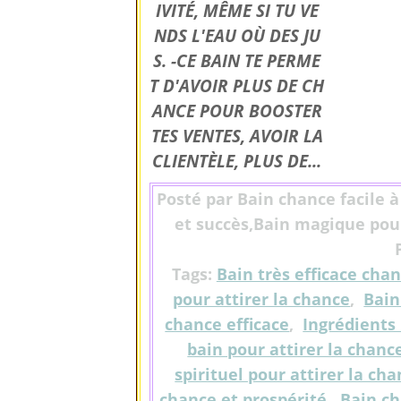
IVITÉ, MÊME SI TU VE
NDS L'EAU OÙ DES JU
S. -CE BAIN TE PERME
T D'AVOIR PLUS DE CH
ANCE POUR BOOSTER
TES VENTES, AVOIR LA
CLIENTÈLE, PLUS DE...
Posté par Bain chance facile à
et succès,Bain magique pour
Tags:
Bain très efficace cha
pour attirer la chance
,
Bain
chance efficace
,
Ingrédients
bain pour attirer la chanc
spirituel pour attirer la ch
chance et prospérité
,
Bain ch