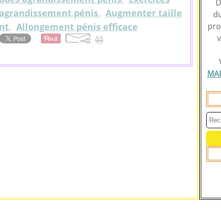
D
agrandissement pénis
,
Augmenter taille
du
nt
,
Allongement pénis efficace
pro
v
MA