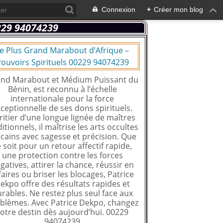
Connexion
+
Créer mon blog
e Plus Grand Marabout d’Afrique –
ouvoirs Spirituels 00229 94074239
nd Marabout et Médium Puissant du
Bénin, est reconnu à l’échelle
internationale pour la force
ceptionnelle de ses dons spirituels.
ritier d’une longue lignée de maîtres
ditionnels, il maîtrise les arts occultes
icains avec sagesse et précision. Que
 soit pour un retour affectif rapide,
une protection contre les forces
gatives, attirer la chance, réussir en
faires ou briser les blocages, Patrice
ekpo offre des résultats rapides et
rables. Ne restez plus seul face aux
blèmes. Avec Patrice Dekpo, changez
otre destin dès aujourd’hui. 00229
94074239