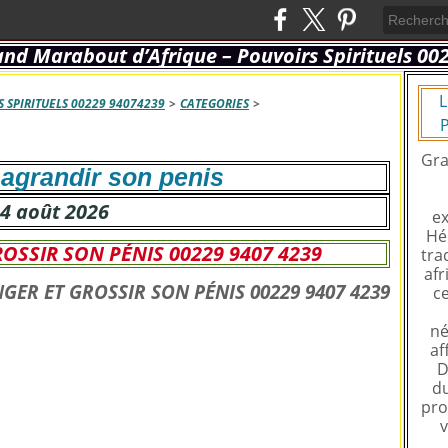
L
 SPIRITUELS 00229 94074239
>
CATEGORIES
>
P
Gra
agrandir son penis
4 août 2026
ex
Hé
OSSIR SON PÉNIS 00229 9407 4239
tra
afr
ce
né
af
D
du
pro
v