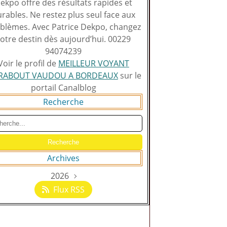
ekpo offre des résultats rapides et
rables. Ne restez plus seul face aux
blèmes. Avec Patrice Dekpo, changez
otre destin dès aujourd’hui. 00229
94074239
Voir le profil de
MEILLEUR VOYANT
RABOUT VAUDOU A BORDEAUX
sur le
portail Canalblog
Recherche
Archives
2026
Août
(129)
Flux RSS