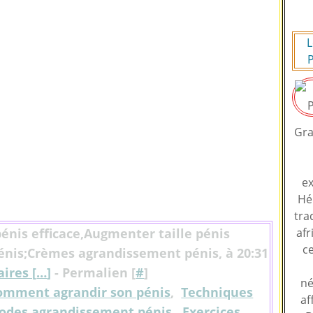
L
P
Gra
ex
Hé
tra
énis efficace,Augmenter taille pénis
afr
ce
nis;Crèmes agrandissement pénis, à 20:31
ires [
…
]
- Permalien [
#
]
né
omment agrandir son pénis
,
Techniques
af
odes agrandissement pénis
,
Exercices