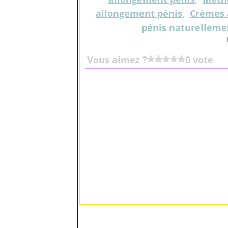
allongement pénis
,
Crèmes 
pénis naturelleme
Vous aimez ?
0 vote