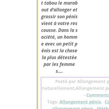
t tabou le marab
out d’allonger et
grossir son pénis
vient à votre res
cousse. Dans la s
ociété, un homm
e avec un petit p
énis est la chose
la plus détestée
par les femme
s....
Posté par Allongement p
naturellement,Allongement pé
-
Commenta
Tags:
Allongement pénis
,
C
allongement pénis
,
Méth