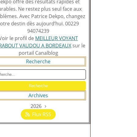
ekpo offre des résultats rapides et
rables. Ne restez plus seul face aux
blèmes. Avec Patrice Dekpo, changez
otre destin dès aujourd’hui. 00229
94074239
Voir le profil de
MEILLEUR VOYANT
RABOUT VAUDOU A BORDEAUX
sur le
portail Canalblog
Recherche
Archives
2026
Août
(129)
Flux RSS