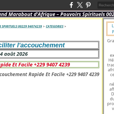
L
 SPIRITUELS 00229 94074239
>
CATEGORIES
>
P
Gra
iliter l'accouchement
4 août 2026
ex
Hé
ide Et Facile +229 9407 4239
tra
afr
ce
né
af
D
du
pro
v