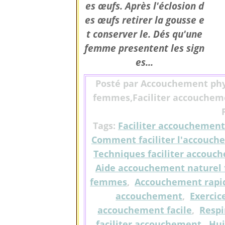
es œufs. Après l'éclosion d
es œufs retirer la gousse e
t conserver le. Dés qu'une
femme presentent les sign
es...
Posté par Accouchement phy
femmes,Faciliter accoucheme
Tags:
Faciliter accouchemen
Comment faciliter l'accouch
Techniques faciliter accouc
Aide accouchement naturel 
femmes
,
Accouchement rapid
accouchement
,
Exercic
accouchement facile
,
Respi
faciliter accouchement
,
Hui