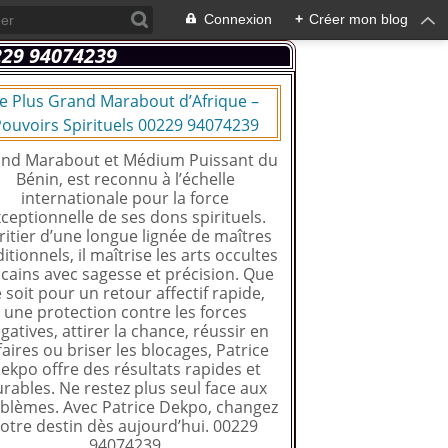
Connexion
+
Créer mon blog
e Plus Grand Marabout d’Afrique –
ouvoirs Spirituels 00229 94074239
nd Marabout et Médium Puissant du
Bénin, est reconnu à l’échelle
internationale pour la force
ceptionnelle de ses dons spirituels.
ritier d’une longue lignée de maîtres
ditionnels, il maîtrise les arts occultes
icains avec sagesse et précision. Que
 soit pour un retour affectif rapide,
une protection contre les forces
gatives, attirer la chance, réussir en
faires ou briser les blocages, Patrice
ekpo offre des résultats rapides et
rables. Ne restez plus seul face aux
blèmes. Avec Patrice Dekpo, changez
otre destin dès aujourd’hui. 00229
94074239