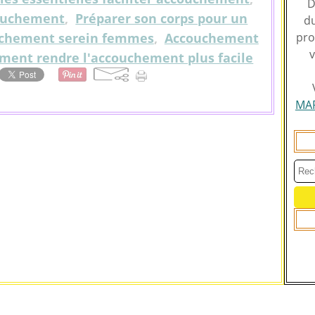
D
couchement
,
Préparer son corps pour un
du
chement serein femmes
,
Accouchement
pro
v
ent rendre l'accouchement plus facile
MA