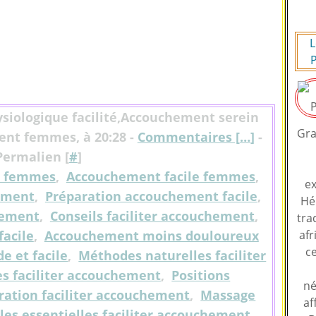
L
P
siologique facilité,Accouchement serein
Gra
nt femmes, à 20:28 -
Commentaires [
…
]
-
Permalien [
#
]
t femmes
,
Accouchement facile femmes
,
ex
ement
,
Préparation accouchement facile
,
Hé
hement
,
Conseils faciliter accouchement
,
tra
facile
,
Accouchement moins douloureux
afr
ce
e et facile
,
Méthodes naturelles faciliter
es faciliter accouchement
,
Positions
né
ration faciliter accouchement
,
Massage
af
les essentielles faciliter accouchement
,