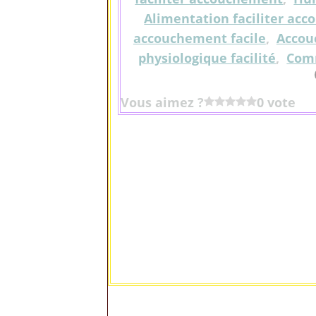
Alimentation faciliter ac
accouchement facile
,
Accou
physiologique facilité
,
Comm
Vous aimez ?
0 vote