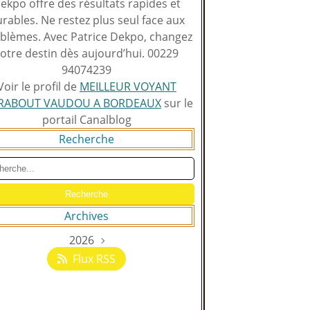
ekpo offre des résultats rapides et
rables. Ne restez plus seul face aux
blèmes. Avec Patrice Dekpo, changez
otre destin dès aujourd’hui. 00229
94074239
Voir le profil de
MEILLEUR VOYANT
RABOUT VAUDOU A BORDEAUX
sur le
portail Canalblog
Recherche
Archives
2026
Août
(129)
Flux RSS