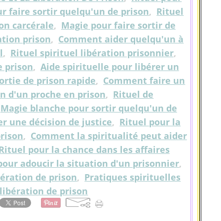
ur faire sortir quelqu'un de prison
,
Rituel
on carcérale
,
Magie pour faire sortir de
ation prison
,
Comment aider quelqu'un à
l
,
Rituel spirituel libération prisonnier
,
e prison
,
Aide spirituelle pour libérer un
ortie de prison rapide
,
Comment faire un
ion d'un proche en prison
,
Rituel de
,
Magie blanche pour sortir quelqu'un de
er une décision de justice
,
Rituel pour la
prison
,
Comment la spiritualité peut aider
Rituel pour la chance dans les affaires
pour adoucir la situation d'un prisonnier
,
bération de prison
,
Pratiques spirituelles
 libération de prison