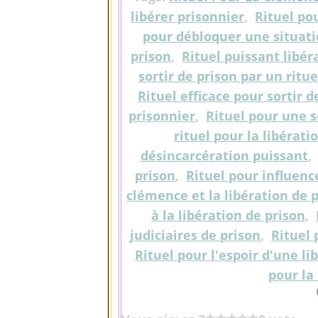
libérer prisonnier
,
Rituel po
pour débloquer une situati
prison
,
Rituel puissant libér
sortir de prison par un ritue
Rituel efficace pour sortir d
prisonnier
,
Rituel pour une s
rituel pour la libérat
désincarcération puissant
prison
,
Rituel pour influenc
clémence et la libération de 
à la libération de prison
,
judiciaires de prison
,
Rituel 
Rituel pour l'espoir d'une li
pour la