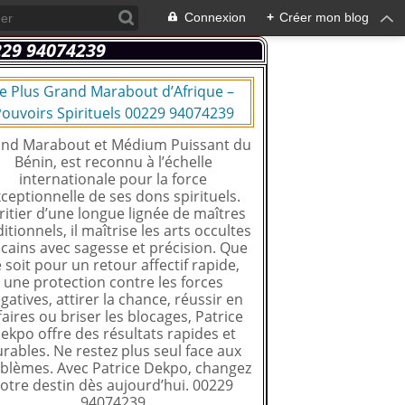
Connexion
+
Créer mon blog
e Plus Grand Marabout d’Afrique –
ouvoirs Spirituels 00229 94074239
nd Marabout et Médium Puissant du
Bénin, est reconnu à l’échelle
internationale pour la force
ceptionnelle de ses dons spirituels.
ritier d’une longue lignée de maîtres
ditionnels, il maîtrise les arts occultes
icains avec sagesse et précision. Que
 soit pour un retour affectif rapide,
une protection contre les forces
gatives, attirer la chance, réussir en
faires ou briser les blocages, Patrice
ekpo offre des résultats rapides et
rables. Ne restez plus seul face aux
blèmes. Avec Patrice Dekpo, changez
otre destin dès aujourd’hui. 00229
94074239