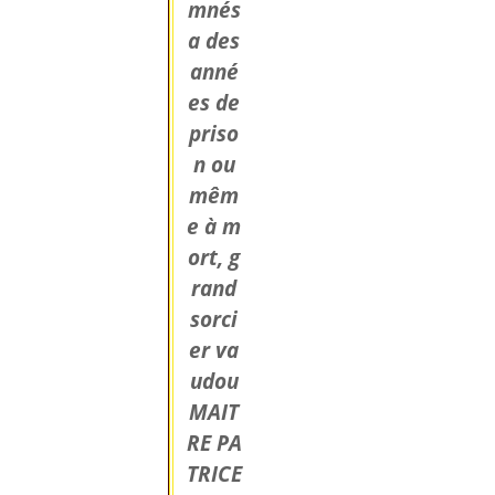
mnés
a des
anné
es de
priso
n ou
mêm
e à m
ort, g
rand
sorci
er va
udou
MAIT
RE PA
TRICE