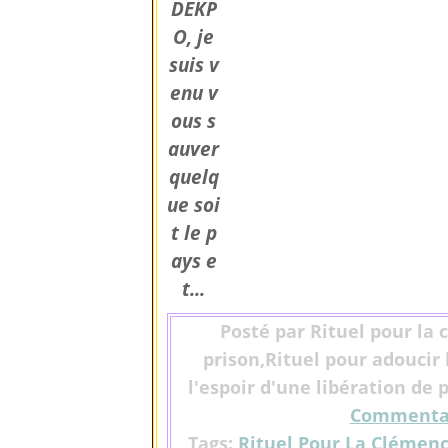
DEKP
O, je
suis v
enu v
ous s
auver
quelq
ue soi
t le p
ays e
t...
Posté par Rituel pour la 
prison,Rituel pour adoucir 
l'espoir d'une libération de 
Commentai
Tags:
Rituel Pour La Clémenc