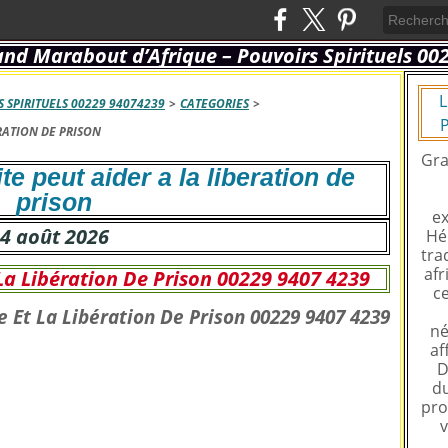
L
 SPIRITUELS 00229 94074239
>
CATEGORIES
>
P
RATION DE PRISON
Gra
te peut aider a la liberation de
prison
ex
4 août 2026
Hé
tra
afr
La Libération De Prison 00229 9407 4239
ce
né
af
D
du
pro
v