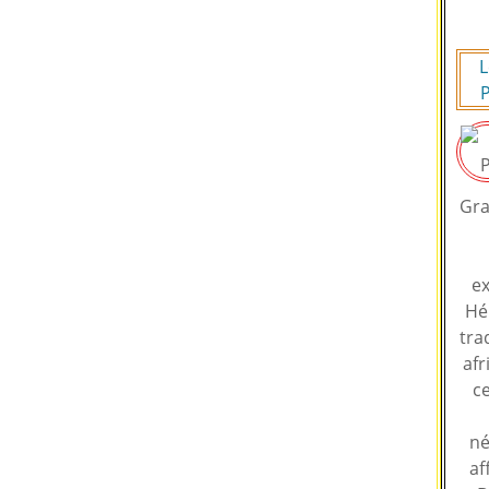
L
P
Gra
ex
Hé
tra
afr
ce
né
af