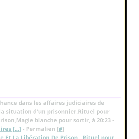
chance dans les affaires judiciaires de
la situation d'un prisonnier,Rituel pour
prison,Magie blanche pour sortir, à 20:23 -
res [
…
]
- Permalien [
#
]
e Et La Libération De Prison
,
Rituel pour