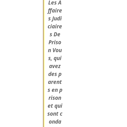
Les A
ffaire
s Judi
ciaire
s De
Priso
n Vou
s, qui
avez
des p
arent
s en p
rison
et qui
sont c
onda