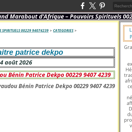
L
 SPIRITUELS 00229 94074239
>
CATEGORIES
>
P
Gra
itre patrice dekpo
4 août 2026
ex
Hé
u Bénin Patrice Dekpo 00229 9407 4239
tra
afr
ce
né
af
D
du
pro
v