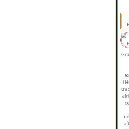
L
P
Gra
ex
Hé
tra
afr
ce
né
af