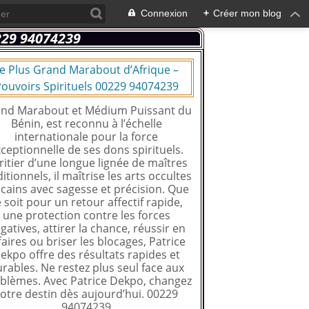
Connexion
+
Créer mon blog
e Plus Grand Marabout d’Afrique –
ouvoirs Spirituels 00229 94074239
nd Marabout et Médium Puissant du
Bénin, est reconnu à l’échelle
internationale pour la force
ceptionnelle de ses dons spirituels.
ritier d’une longue lignée de maîtres
ditionnels, il maîtrise les arts occultes
icains avec sagesse et précision. Que
 soit pour un retour affectif rapide,
une protection contre les forces
gatives, attirer la chance, réussir en
faires ou briser les blocages, Patrice
ekpo offre des résultats rapides et
rables. Ne restez plus seul face aux
blèmes. Avec Patrice Dekpo, changez
otre destin dès aujourd’hui. 00229
94074239