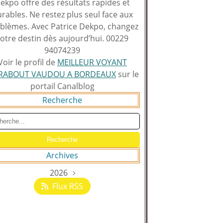
ekpo offre des résultats rapides et
rables. Ne restez plus seul face aux
blèmes. Avec Patrice Dekpo, changez
otre destin dès aujourd’hui. 00229
94074239
Voir le profil de
MEILLEUR VOYANT
RABOUT VAUDOU A BORDEAUX
sur le
portail Canalblog
Recherche
Archives
2026
Août
(129)
Flux RSS