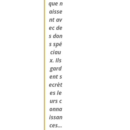
que n
aisse
nt av
ec de
s don
s spé
ciau
x. Ils
gard
ent s
ecrèt
es le
urs c
onna
issan
ces...