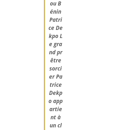
ou B
énin
Patri
ce De
kpo L
e gra
nd pr
être
sorci
er Pa
trice
Dekp
o app
artie
nt à
un cl