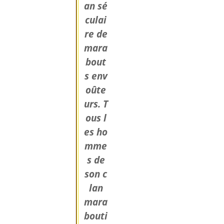
an sé
culai
re de
mara
bout
s env
oûte
urs. T
ous l
es ho
mme
s de
son c
lan
mara
bouti