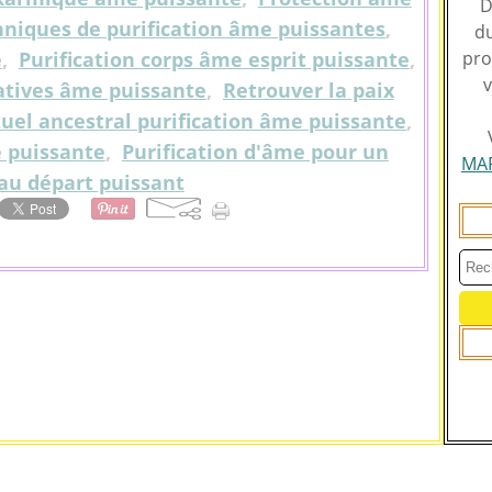
D
hniques de purification âme puissantes
,
du
e
,
Purification corps âme esprit puissante
,
pro
v
gatives âme puissante
,
Retrouver la paix
tuel ancestral purification âme puissante
,
e puissante
,
Purification d'âme pour un
MA
au départ puissant