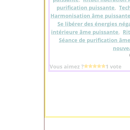
purification puissante
,
Tec
Harmonisation âme puissant
Se libérer des énergies né
intérieure âme puissante
,
Ri
Séance de purification âm
nouve
Vous aimez ?
1 vote