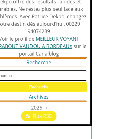
ekpo offre des résultats rapides et
rables. Ne restez plus seul face aux
blèmes. Avec Patrice Dekpo, changez
otre destin dès aujourd’hui. 00229
94074239
Voir le profil de
MEILLEUR VOYANT
RABOUT VAUDOU A BORDEAUX
sur le
portail Canalblog
Recherche
Archives
2026
Août
(129)
Flux RSS