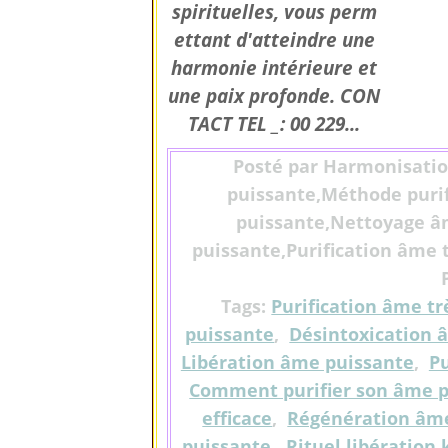
spirituelles, vous perm
ettant d'atteindre une
harmonie intérieure et
une paix profonde. CON
TACT TEL _: 00 229...
Posté par Harmonisati
puissante,Méthode purif
puissante,Nettoyage âm
puissante,Purification âme t
Tags:
Purification âme tr
puissante
,
Désintoxication 
Libération âme puissante
,
Pu
Comment purifier son âme
efficace
,
Régénération âm
puissante
,
Rituel libératio