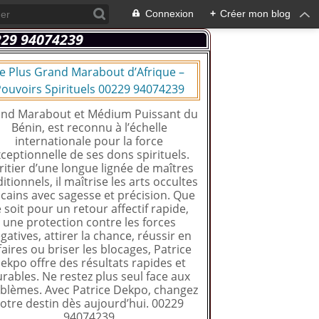
Connexion
+
Créer mon blog
e Plus Grand Marabout d’Afrique –
ouvoirs Spirituels 00229 94074239
nd Marabout et Médium Puissant du
Bénin, est reconnu à l’échelle
internationale pour la force
ceptionnelle de ses dons spirituels.
ritier d’une longue lignée de maîtres
ditionnels, il maîtrise les arts occultes
icains avec sagesse et précision. Que
 soit pour un retour affectif rapide,
une protection contre les forces
gatives, attirer la chance, réussir en
faires ou briser les blocages, Patrice
ekpo offre des résultats rapides et
rables. Ne restez plus seul face aux
blèmes. Avec Patrice Dekpo, changez
otre destin dès aujourd’hui. 00229
94074239