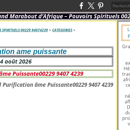
L
 SPIRITUELS 00229 94074239
>
CATEGORIES
>
P
Gra
tion ame puissante
4 août 2026
ex
Hé
n âme Puissante00229 9407 4239
tra
afr
ce
né
af
D
du
pro
v