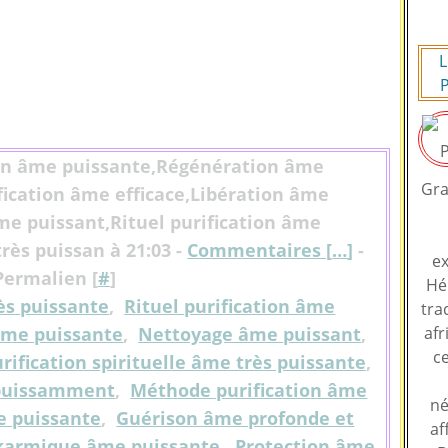
L
P
on âme puissante,Régénération âme
Gra
ication âme efficace,Libération âme
e puissant,Rituel purification âme
rès puissan à 21:03 -
Commentaires [
…
]
-
ex
Permalien [
#
]
Hé
ès puissante
,
Rituel purification âme
tra
âme puissante
,
Nettoyage âme puissant
,
afr
ce
rification spirituelle âme très puissante
,
 puissamment
,
Méthode purification âme
né
e puissante
,
Guérison âme profonde et
af
n karmique âme puissante
,
Protection âme