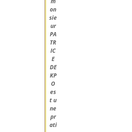
m
on
sie
ur
PA
TR
IC
E
DE
KP
O
es
t u
ne
pr
ati