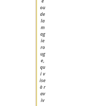
e
ou
de
la
m
ag
ie
ro
ug
e,
qu
i v
ise
à r
av
iv