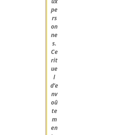
ux
pe
rs
on
ne
s.
Ce
rit
ue
l
d’e
nv
oû
te
m
en