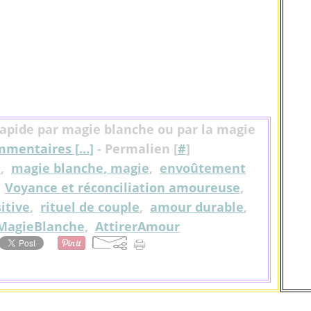
 rapide par magie blanche ou par la magie
mentaires [
…
]
- Permalien [
#
]
e
,
magie blanche, magie
,
envoûtement
,
Voyance et réconciliation amoureuse
,
itive
,
rituel de couple
,
amour durable
,
MagieBlanche
,
AttirerAmour