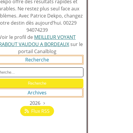
ekpo offre des résultats rapides et
rables. Ne restez plus seul face aux
blèmes. Avec Patrice Dekpo, changez
otre destin dès aujourd’hui. 00229
94074239
Voir le profil de
MEILLEUR VOYANT
RABOUT VAUDOU A BORDEAUX
sur le
portail Canalblog
Recherche
Archives
2026
Août
(129)
Flux RSS