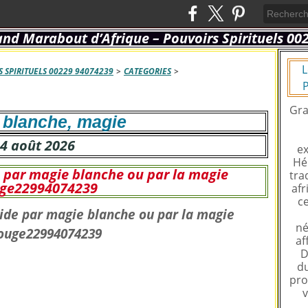
L
 SPIRITUELS 00229 94074239
>
CATEGORIES
>
P
Gra
 blanche, magie
4 août 2026
ex
Hé
de par magie blanche ou par la magie
tra
ge22994074239
afr
ce
né
af
D
du
pro
v