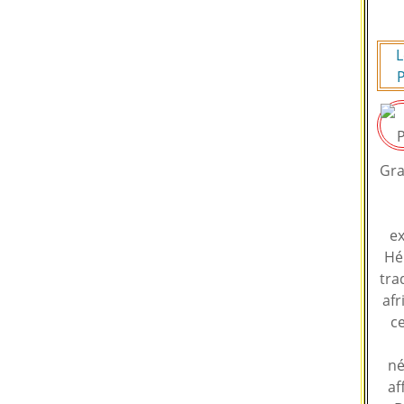
L
P
Gra
ex
Hé
tra
afr
ce
né
af