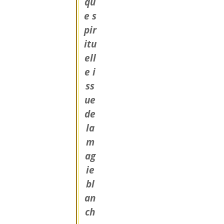
qu
e s
pir
itu
ell
e i
ss
ue
de
la
m
ag
ie
bl
an
ch