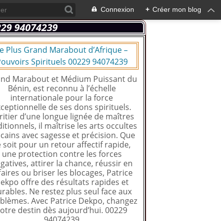
Connexion
+
Créer mon blog
e Plus Grand Marabout d’Afrique –
ouvoirs Spirituels 00229 94074239
nd Marabout et Médium Puissant du
Bénin, est reconnu à l’échelle
internationale pour la force
ceptionnelle de ses dons spirituels.
ritier d’une longue lignée de maîtres
ditionnels, il maîtrise les arts occultes
icains avec sagesse et précision. Que
 soit pour un retour affectif rapide,
une protection contre les forces
gatives, attirer la chance, réussir en
faires ou briser les blocages, Patrice
ekpo offre des résultats rapides et
rables. Ne restez plus seul face aux
blèmes. Avec Patrice Dekpo, changez
otre destin dès aujourd’hui. 00229
94074239