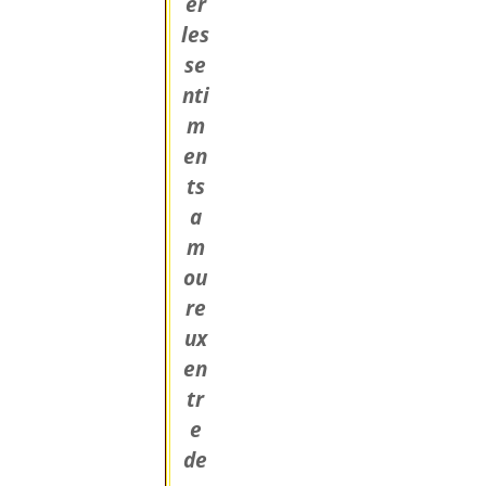
er
les
se
nti
m
en
ts
a
m
ou
re
ux
en
tr
e
de