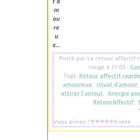
t a
m
ou
re
u
x...
Posté par Le retour affectif
rouge à 21:03 -
Com
Tags:
Retour affectif rapid
amoureux
,
rituel d’amour
attirer l’amour
,
énergie pos
RetourAffectif
,
Vous aimez ?
0 vote