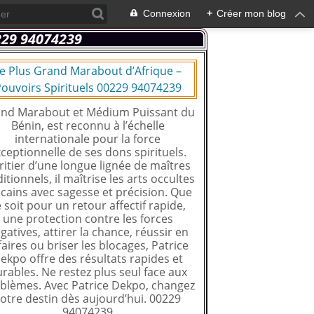
Connexion
+
Créer mon blog
e Plus Grand Marabout d’Afrique –
ouvoirs Spirituels 00229 94074239
nd Marabout et Médium Puissant du
Bénin, est reconnu à l’échelle
internationale pour la force
ceptionnelle de ses dons spirituels.
ritier d’une longue lignée de maîtres
ditionnels, il maîtrise les arts occultes
icains avec sagesse et précision. Que
 soit pour un retour affectif rapide,
une protection contre les forces
gatives, attirer la chance, réussir en
faires ou briser les blocages, Patrice
ekpo offre des résultats rapides et
rables. Ne restez plus seul face aux
blèmes. Avec Patrice Dekpo, changez
otre destin dès aujourd’hui. 00229
94074239