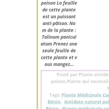
poison La feuille
de cette plante
est un puissant
anti-p0ison. No
m de la plante :
Talinum panicul
atum Prenez une
seule feuille de
cette plante et v
ous mangez...
Posté par Plante antido
poison,Plante qui neutrali
Tags:
Plante Médicinale Co
Bénin
,
Antidote naturel po
Bénin
,
Plante médicinale co