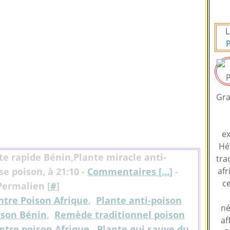
L
P
Gra
ex
Hé
te rapide Bénin,Plante miracle anti-
tra
se poison, à 21:10 -
Commentaires [
…
]
-
afr
ce
Permalien [
#
]
ntre Poison Afrique
,
Plante anti-poison
né
ison Bénin
,
Remède traditionnel poison
af
ntre poison Afrique
,
Plante qui sauve du