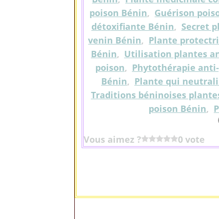
poison Bénin
,
Guérison pois
détoxifiante Bénin
,
Secret p
venin Bénin
,
Plante protectr
Bénin
,
Utilisation plantes a
poison
,
Phytothérapie anti
Bénin
,
Plante qui neutral
Traditions béninoises plante
poison Bénin
,
P
Vous aimez ?
0 vote