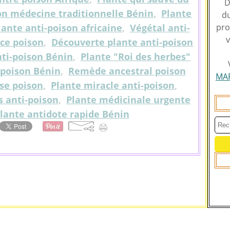
D
on médecine traditionnelle Bénin
,
Plante
du
lante anti-poison africaine
,
Végétal anti-
pro
v
ice poison
,
Découverte plante anti-poison
nti-poison Bénin
,
Plante "Roi des herbes"
-poison Bénin
,
Remède ancestral poison
MA
ise poison
,
Plante miracle anti-poison
,
s anti-poison
,
Plante médicinale urgente
lante antidote rapide Bénin