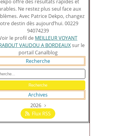
ekpo offre des résultats rapides et
rables. Ne restez plus seul face aux
blèmes. Avec Patrice Dekpo, changez
otre destin dès aujourd’hui. 00229
94074239
Voir le profil de
MEILLEUR VOYANT
RABOUT VAUDOU A BORDEAUX
sur le
portail Canalblog
Recherche
Archives
2026
Août
(129)
Flux RSS