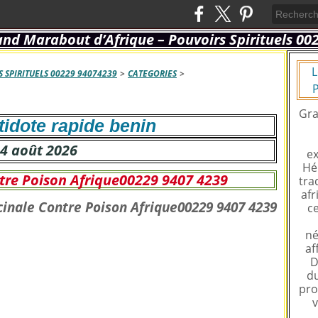
L
 SPIRITUELS 00229 94074239
>
CATEGORIES
>
P
Gra
tidote rapide benin
4 août 2026
ex
Hé
tre Poison Afrique00229 9407 4239
tra
afr
ce
né
af
D
du
pro
v