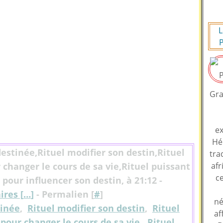
L
P
Gra
ex
Hé
destinée,Rituel modifier son destin,Rituel
tra
 changer le cours de sa vie,Rituel puissant
afr
ce
pour influencer son destin, à 21:12 -
res [
…
]
- Permalien [
#
]
né
tinée
,
Rituel modifier son destin
,
Rituel
af
 pour changer le cours de sa vie
,
Rituel