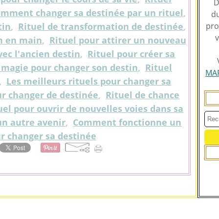
D
mment changer sa destinée par un rituel
,
du
tin
,
Rituel de transformation de destinée
,
pro
v
in en main
,
Rituel pour attirer un nouveau
vec l'ancien destin
,
Rituel pour créer sa
e magie pour changer son destin
,
Rituel
MA
,
Les meilleurs rituels pour changer sa
our changer de destinée
,
Rituel de chance
uel pour ouvrir de nouvelles voies dans sa
un autre avenir
,
Comment fonctionne un
ur changer sa destinée