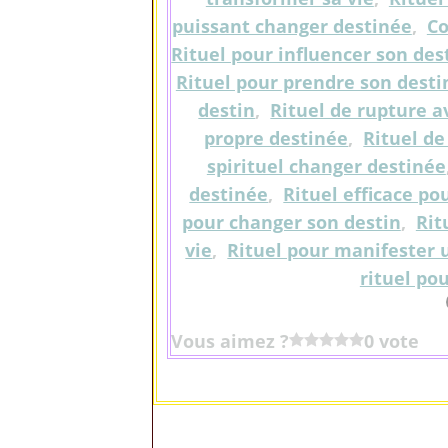
puissant changer destinée
,
Co
Rituel pour influencer son des
Rituel pour prendre son dest
destin
,
Rituel de rupture a
propre destinée
,
Rituel d
spirituel changer destinée
destinée
,
Rituel efficace p
pour changer son destin
,
Rit
vie
,
Rituel pour manifester 
rituel po
Vous aimez ?
0 vote