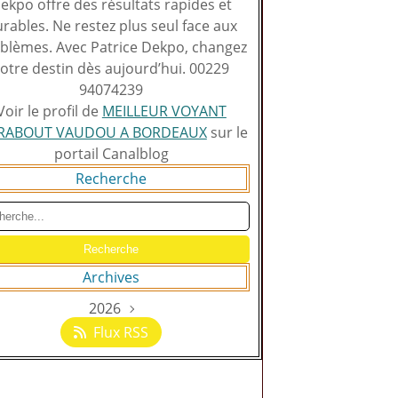
ekpo offre des résultats rapides et
rables. Ne restez plus seul face aux
blèmes. Avec Patrice Dekpo, changez
otre destin dès aujourd’hui. 00229
94074239
Voir le profil de
MEILLEUR VOYANT
RABOUT VAUDOU A BORDEAUX
sur le
portail Canalblog
Recherche
Archives
2026
Août
(129)
Flux RSS