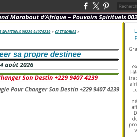
L
 SPIRITUELS 00229 94074239
>
CATEGORIES
>
P
Gra
reer sa propre destinee
4 août 2026
ex
Hé
Changer Son Destin +229 9407 4239
tra
afr
ce
né
af
D
du
pro
v