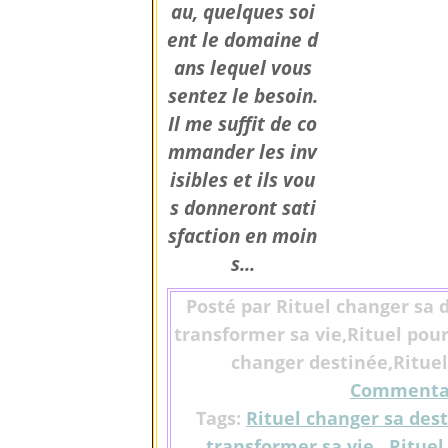
au, quelques soi
ent le domaine d
ans lequel vous
sentez le besoin.
Il me suffit de co
mmander les inv
isibles et ils vou
s donneront sati
sfaction en moin
s...
Posté par Rituel changer sa 
transformer sa vie,Rituel pour
changer destinée,Rituel 
Commentai
Tags:
Rituel changer sa des
transformer sa vie
,
Rituel