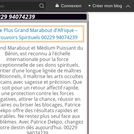
Connexion
+
Créer mon blog
e Plus Grand Marabout d’Afrique –
ouvoirs Spirituels 00229 94074239
nd Marabout et Médium Puissant du
Bénin, est reconnu à l’échelle
internationale pour la force
ceptionnelle de ses dons spirituels.
ritier d’une longue lignée de maîtres
ditionnels, il maîtrise les arts occultes
icains avec sagesse et précision. Que
 soit pour un retour affectif rapide,
une protection contre les forces
gatives, attirer la chance, réussir en
faires ou briser les blocages, Patrice
ekpo offre des résultats rapides et
rables. Ne restez plus seul face aux
blèmes. Avec Patrice Dekpo, changez
otre destin dès aujourd’hui. 00229
94074239