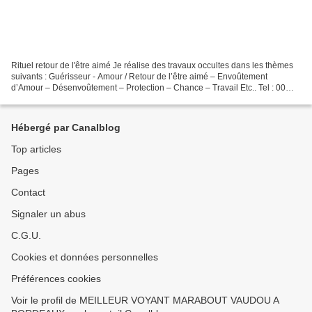
Rituel retour de l'être aimé Je réalise des travaux occultes dans les thèmes
suivants : Guérisseur - Amour / Retour de l’être aimé – Envoûtement
d’Amour – Désenvoûtement – Protection – Chance – Travail Etc.. Tel : 00
229 94 07 42 39 (Joignable sur whatsapp)....
Hébergé par Canalblog
Top articles
Pages
Contact
Signaler un abus
C.G.U.
Cookies et données personnelles
Préférences cookies
Voir le profil de MEILLEUR VOYANT MARABOUT VAUDOU A