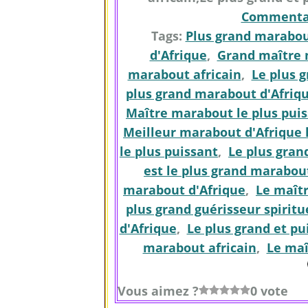
Commentai
Tags:
Plus grand marabo
d'Afrique
,
Grand maître
marabout africain
,
Le plus 
plus grand marabout d'Afriq
Maître marabout le plus puis
Meilleur marabout d'Afrique l
le plus puissant
,
Le plus gran
est le plus grand marabo
marabout d'Afrique
,
Le maîtr
plus grand guérisseur spiritu
d'Afrique
,
Le plus grand et p
marabout africain
,
Le maî
Vous aimez ?
0 vote