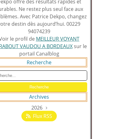
ekpo offre des résultats rapides et
rables. Ne restez plus seul face aux
blèmes. Avec Patrice Dekpo, changez
votre destin dès aujourd’hui. 00229
94074239
Voir le profil de
MEILLEUR VOYANT
RABOUT VAUDOU A BORDEAUX
sur le
portail Canalblog
Recherche
Archives
2026
Août
(129)
Flux RSS