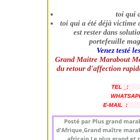
toi qui 
toi qui a été déjà victim
est rester dans solut
portefeuille mag
Venez testé 
Grand Maitre Marabout Med
du retour d'affection r
TEL _: 
WHATSAPP 
E-MAIL : p
Posté par Plus grand mar
d'Afrique,Grand maître mar
africain,Le plus grand et