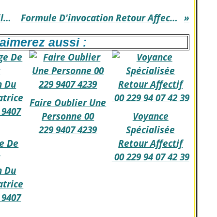
Accouchement Rapide Et Facile +229 9407 4239
Formule D'invocation Retour Affectif 00229 9407 4239
aimerez aussi :
Faire Oublier Une
Personne 00
Voyance
229 9407 4239
Spécialisée
e De
Retour Affectif
r
00 229 94 07 42 39
n Du
trice
 9407