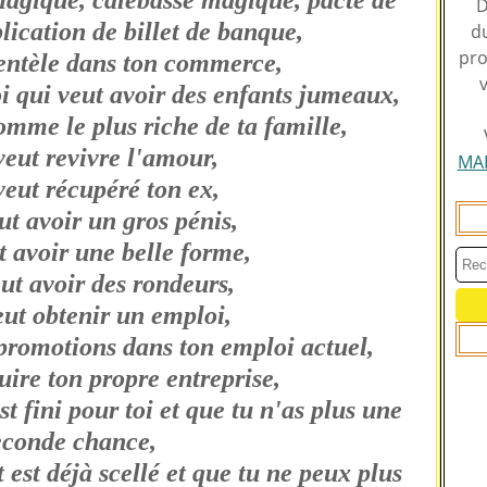
agique, calebasse magique, pacte de
D
lication de billet de banque,
du
pro
ientèle dans ton commerce,
oi qui veut avoir des enfants jumeaux,
homme le plus riche de ta famille,
 veut revivre l'amour,
MA
 veut récupéré ton ex,
eut avoir un gros pénis,
t avoir une belle forme,
eut avoir des rondeurs,
eut obtenir un emploi,
 promotions dans ton emploi actuel,
ruire ton propre entreprise,
st fini pour toi et que tu n'as plus une
econde chance,
t est déjà scellé et que tu ne peux plus