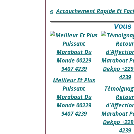
Vous 
Meilleur Et Plus
Puissant
Témoignag
Marabout Du
Retou
Monde 00229
d'Affectio
9407 4239
Marabout Pa
Dekpo +229
4239