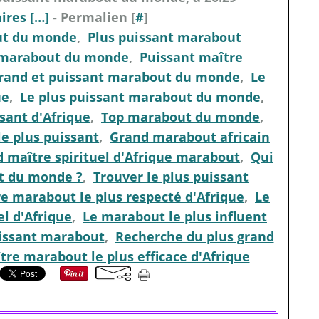
res [
…
]
- Permalien [
#
]
ut du monde
,
Plus puissant marabout
 marabout du monde
,
Puissant maître
grand et puissant marabout du monde
,
Le
ue
,
Le plus puissant marabout du monde
,
sant d'Afrique
,
Top marabout du monde
,
e plus puissant
,
Grand marabout africain
d maître spirituel d'Afrique marabout
,
Qui
ut du monde ?
,
Trouver le plus puissant
e marabout le plus respecté d'Afrique
,
Le
el d'Afrique
,
Le marabout le plus influent
uissant marabout
,
Recherche du plus grand
tre marabout le plus efficace d'Afrique