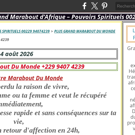
L
 SPIRITUELS 00229 94074239
>
PLUS GRAND MARABOUT DU MONDE
 4239
Gra
4 août 2026
ex
out Du Monde +229 9407 4239
Hé
tra
tre Marabout Du Monde
afr
perdu la raison de vivre,
c
mme ou ta femme et veut le récupéré
né
mmédiatement,
af
D
hesse rapide et sans conséquences sur ta
du
vie,
pro
n retour d'affection en 24h,