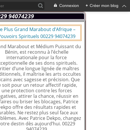
Connexion
+
Créer mon blog
e Plus Grand Marabout d’Afrique –
Pouvoirs Spirituels 00229 94074239
nd Marabout et Médium Puissant du
Bénin, est reconnu à l’échelle
internationale pour la force
ceptionnelle de ses dons spirituels.
ritier d’une longue lignée de maîtres
ditionnels, il maîtrise les arts occultes
icains avec sagesse et précision. Que
e soit pour un retour affectif rapide,
une protection contre les forces
gatives, attirer la chance, réussir en
faires ou briser les blocages, Patrice
ekpo offre des résultats rapides et
rables. Ne restez plus seul face aux
blèmes. Avec Patrice Dekpo, changez
votre destin dès aujourd’hui. 00229
94074239