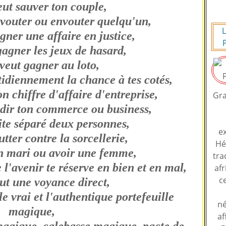
eut sauver ton couple,
nvouter ou envouter quelqu'un,
L
agner une affaire en justice,
gagner les jeux de hasard,
 veut gagner au loto,
tidiennement la chance à tes cotés,
n chiffre d'affaire d'entreprise,
Gra
ndir ton commerce ou business,
ite séparé deux personnes,
ex
utter contre la sorcellerie,
Hé
un mari ou avoir une femme,
tra
e l'avenir te réserve en bien et en mal,
afr
c
eut une voyance direct,
le vrai et l'authentique portefeuille
né
magique,
af