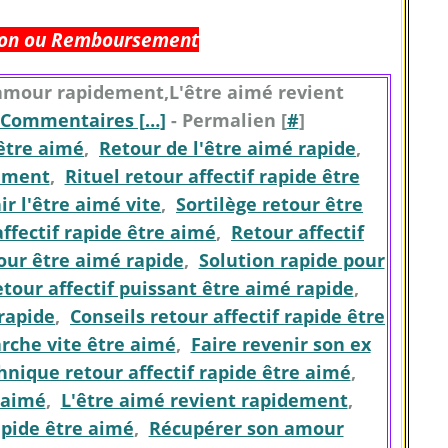
tion ou Remboursement
amour rapidement,L'être aimé revient
Commentaires [
…
]
- Permalien [
#
]
 être aimé
,
Retour de l'être aimé rapide
,
ement
,
Rituel retour affectif rapide être
r l'être aimé vite
,
Sortilège retour être
ffectif rapide être aimé
,
Retour affectif
our être aimé rapide
,
Solution rapide pour
tour affectif puissant être aimé rapide
,
rapide
,
Conseils retour affectif rapide être
arche vite être aimé
,
Faire revenir son ex
hnique retour affectif rapide être aimé
,
 aimé
,
L'être aimé revient rapidement
,
apide être aimé
,
Récupérer son amour