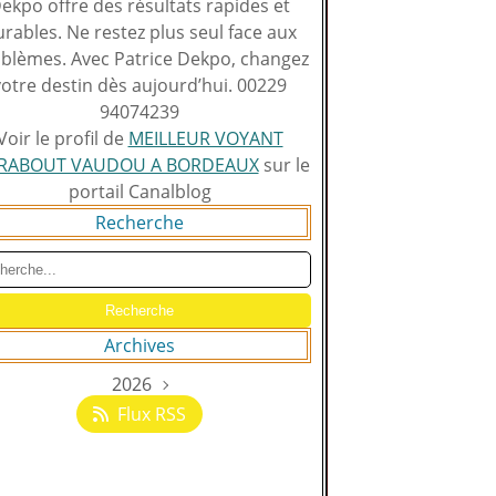
ekpo offre des résultats rapides et
rables. Ne restez plus seul face aux
blèmes. Avec Patrice Dekpo, changez
votre destin dès aujourd’hui. 00229
94074239
Voir le profil de
MEILLEUR VOYANT
RABOUT VAUDOU A BORDEAUX
sur le
portail Canalblog
Recherche
Archives
2026
Août
(129)
Flux RSS