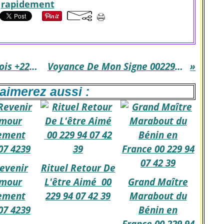
rapidement
Augmenter Taille Pénis Un Mois +229 9407 4239
Voyance De Mon Signe 00229 9407 4239
aimerez aussi :
Revenir
Rituel Retour De
Amour
L'être Aimé 00
Grand Maître
ement
229 94 07 42 39
Marabout du
07 4239
Bénin en