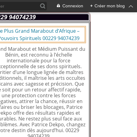
Connexion
+
Créer mon blog
e Plus Grand Marabout d’Afrique –
Pouvoirs Spirituels 00229 94074239
nd Marabout et Médium Puissant du
Bénin, est reconnu à l’échelle
internationale pour la force
ceptionnelle de ses dons spirituels.
ritier d’une longue lignée de maîtres
ditionnels, il maîtrise les arts occultes
icains avec sagesse et précision. Que
e soit pour un retour affectif rapide,
une protection contre les forces
gatives, attirer la chance, réussir en
faires ou briser les blocages, Patrice
ekpo offre des résultats rapides et
rables. Ne restez plus seul face aux
blèmes. Avec Patrice Dekpo, changez
votre destin dès aujourd’hui. 00229
94074239