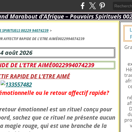
L
 SPIRITUELS 00229 94074239
>
R AFFECTIF RAPIDE DE L’ETRE AIMÉ0022994074239
Gra
4 août 2026
ex
IDE DE L’ETRE AIMÉ0022994074239
Hé
tra
TIF RAPIDE DE L’ETRE AIMÉ
afr
c
émotionnelle ou le retour affectif rapide?
né
af
etour émotionnel est un rituel conçu pour
D
du
bord, sachez que ce rituel ne présente aucun
pro
 la magie rouge, qui est une branche de la