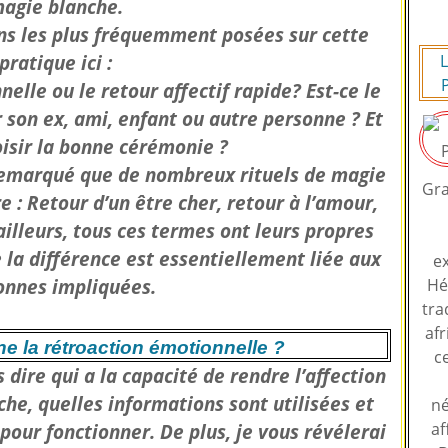
agie blanche.
ns les plus fréquemment posées sur cette
pratique ici :
L
elle ou le retour affectif rapide? Est-ce le
 son ex, ami, enfant ou autre personne ? Et
sir la bonne cérémonie ?
 remarqué que de nombreux rituels de magie
Gra
 : Retour d’un être cher, retour à l’amour,
lleurs, tous ces termes ont leurs propres
 la différence est essentiellement liée aux
ex
onnes impliquées.
Hé
tra
afr
 la rétroaction émotionnelle ?
c
 dire qui a la capacité de rendre l’affection
e, quelles informations sont utilisées et
né
af
 pour fonctionner. De plus, je vous révélerai