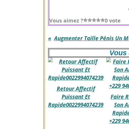
Vous aimez ?
0 vote
Vous 
Retour Affectif
Puissant Et
Faire 
Rapide0022994074239
Son 
Rapid
+229 94