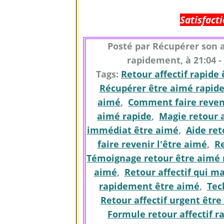
Satisfac
Posté par Récupérer son 
rapidement, à 21:04 -
Tags:
Retour affectif rapide
Récupérer être aimé rapid
aimé
,
Comment faire reveni
aimé rapide
,
Magie retour a
immédiat être aimé
,
Aide ret
faire revenir l'être aimé
,
Re
Témoignage retour être aimé 
aimé
,
Retour affectif qui m
rapidement être aimé
,
Tec
Retour affectif urgent être
Formule retour affectif r