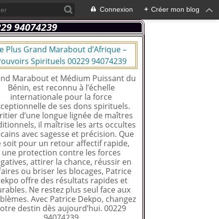
Connexion
+
Créer mon blog
e Plus Grand Marabout d’Afrique –
ouvoirs Spirituels 00229 94074239
nd Marabout et Médium Puissant du
Bénin, est reconnu à l’échelle
internationale pour la force
ceptionnelle de ses dons spirituels.
ritier d’une longue lignée de maîtres
ditionnels, il maîtrise les arts occultes
icains avec sagesse et précision. Que
 soit pour un retour affectif rapide,
une protection contre les forces
gatives, attirer la chance, réussir en
faires ou briser les blocages, Patrice
ekpo offre des résultats rapides et
rables. Ne restez plus seul face aux
blèmes. Avec Patrice Dekpo, changez
otre destin dès aujourd’hui. 00229
94074239