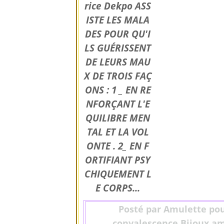
rice Dekpo ASS
ISTE LES MALA
DES POUR QU'I
LS GUÉRISSENT
DE LEURS MAU
X DE TROIS FAÇ
ONS : 1 _ EN RE
NFORÇANT L'E
QUILIBRE MEN
TAL ET LA VOL
ONTE . 2_ EN F
ORTIFIANT PSY
CHIQUEMENT L
E CORPS...
Posté par Amulette pou
convalescence,Bijoux am