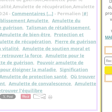
D
italité,Amulette de récupération,Amulette
du
0:24 -
Commentaires [
…
]
- Permalien [
#
]
pro
v
tablissement Amulette
,
Amulette du
e guérison
,
Talisman de rétablissement
,
Amulette de bien-être
,
Protection et
MA
lette de récupération
,
Pierre de guérison
 vitalité
,
Amulette de soutien moral et
retrouver la force
,
Amulette pour le
te de guérison
,
Pouvoir amulette de
pour éloigner la maladie
,
Signification
Amulette de protection santé
,
Où trouver
ent
,
Amulette de convalescence
,
Amulette
etrouver l'équilibre