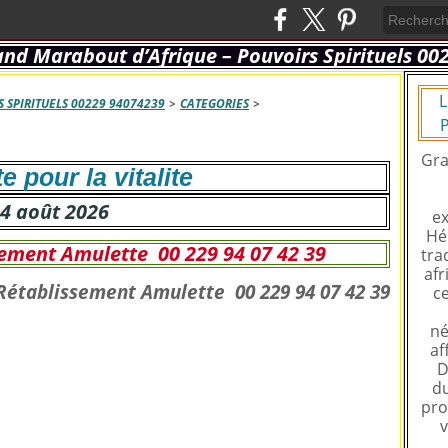
L
 SPIRITUELS 00229 94074239
>
CATEGORIES
>
P
Gra
e pour la vitalite
4 août 2026
ex
Hé
sement Amulette 00 229 94 07 42 39
tra
afr
ce
né
af
D
du
pro
v