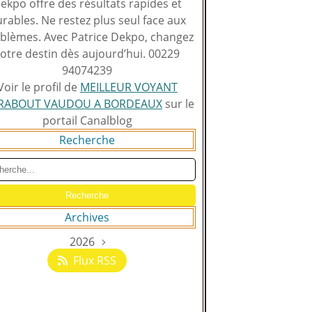
ekpo offre des résultats rapides et
rables. Ne restez plus seul face aux
blèmes. Avec Patrice Dekpo, changez
otre destin dès aujourd’hui. 00229
94074239
Voir le profil de
MEILLEUR VOYANT
RABOUT VAUDOU A BORDEAUX
sur le
portail Canalblog
Recherche
Archives
2026
Août
(129)
Flux RSS