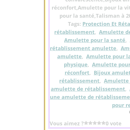
réconfort,Amulette pour la v
pour la santé,Talisman à 2
Tags:
Protection Et Ré
rétablissement
,
Amulette d
Amulette pour la santé
,
rétablissement amulette
,
Amu
amulette
,
Amulette pour la
physique
,
Amulette pour 
réconfort
,
Bijoux amulet
rétablissement
,
Amulette 
amulette de rétablissement
,
une amulette de rétablissem
pour r
Vous aimez ?
0 vote