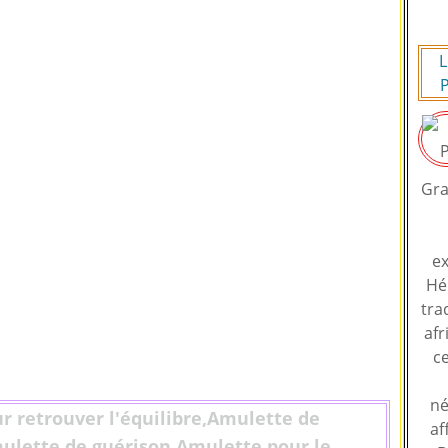
L
P
Gra
ex
Hé
tra
afr
ce
né
r retrouver l'équilibre,Amulette de
af
ulette de guérison,Amulette pour le