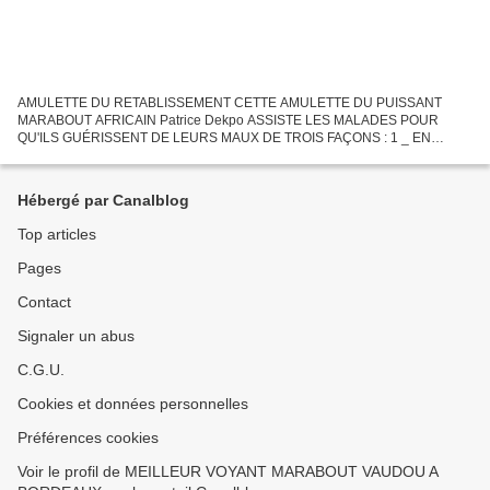
AMULETTE DU RETABLISSEMENT CETTE AMULETTE DU PUISSANT
MARABOUT AFRICAIN Patrice Dekpo ASSISTE LES MALADES POUR
QU'ILS GUÉRISSENT DE LEURS MAUX DE TROIS FAÇONS : 1 _ EN
RENFORÇANT L'EQUILIBRE MENTAL ET LA VOLONTE . 2_ EN
FORTIFIANT PSYCHIQUEMENT LE CORPS...
Hébergé par Canalblog
Top articles
Pages
Contact
Signaler un abus
C.G.U.
Cookies et données personnelles
Préférences cookies
Voir le profil de MEILLEUR VOYANT MARABOUT VAUDOU A