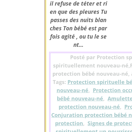
il refuse de téter et ri
en que des pleures Tu
passes des nuits blan
ches Ton bébé est par
fois agité , ou tu le se
nt...
Posté par Protection s
spirituellement nouveau-né,
protection bébé nouveau-né, à
Tags:
Protection spirituelle 
nouveau-né
,
Protection oc
bébé nouveau-né
,
Amulette
protection nouveau-né
,
Pr
Conjuration protection bébé 
protection
,
Signes de protec
spirituellement un nourriss