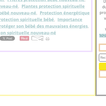
D
uveau-né
,
Plantes protection spirituelle
du
n bébé nouveau-né
,
Protection énergétique
pro
v
rotection spirituelle bébé
,
Importance
rotéger son bébé des mauvaises énergies
,
ion spirituelle nouveau-né
MA