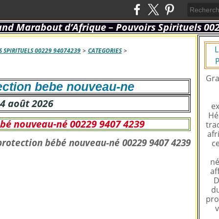
L
 SPIRITUELS 00229 94074239
>
CATEGORIES
>
P
Gra
ection bebe nouveau-ne
4 août 2026
ex
Hé
bébé nouveau-né 00229 9407 4239
tra
afr
ce
né
af
D
du
pro
v