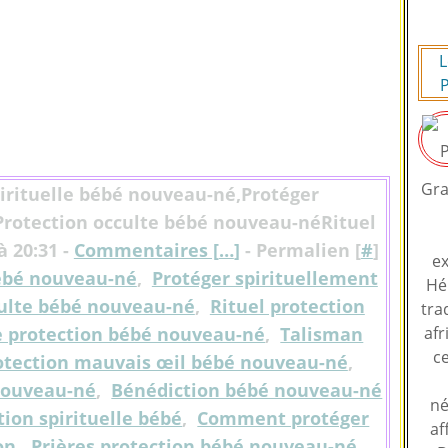
L
P
Gra
pirituelle bébé nouveau-né,Protéger
Protection occulte bébé nouveau-néRituel
 20:31 -
Commentaires [
…
]
- Permalien [
#
]
ex
bébé nouveau-né
,
Protéger spirituellement
Hé
culte bébé nouveau-né
,
Rituel protection
tra
 protection bébé nouveau-né
,
Talisman
afr
ce
otection mauvais œil bébé nouveau-né
,
nouveau-né
,
Bénédiction bébé nouveau-né
né
tion spirituelle bébé
,
Comment protéger
af
on
,
Prières protection bébé nouveau-né
,