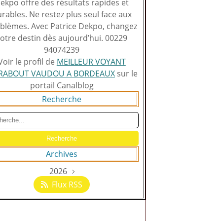
ekpo offre des résultats rapides et
rables. Ne restez plus seul face aux
blèmes. Avec Patrice Dekpo, changez
otre destin dès aujourd’hui. 00229
94074239
Voir le profil de
MEILLEUR VOYANT
RABOUT VAUDOU A BORDEAUX
sur le
portail Canalblog
Recherche
Archives
2026
Août
(129)
Flux RSS