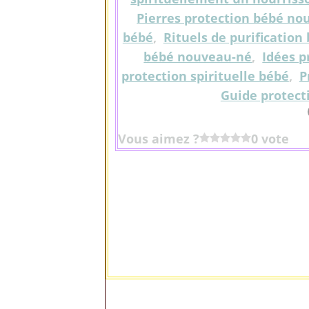
Pierres protection bébé no
bébé
,
Rituels de purificatio
bébé nouveau-né
,
Idées p
protection spirituelle bébé
,
P
Guide protect
Vous aimez ?
0 vote