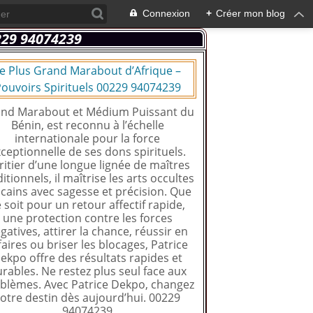
Connexion
+
Créer mon blog
e Plus Grand Marabout d’Afrique –
ouvoirs Spirituels 00229 94074239
nd Marabout et Médium Puissant du
Bénin, est reconnu à l’échelle
internationale pour la force
ceptionnelle de ses dons spirituels.
ritier d’une longue lignée de maîtres
ditionnels, il maîtrise les arts occultes
icains avec sagesse et précision. Que
 soit pour un retour affectif rapide,
une protection contre les forces
gatives, attirer la chance, réussir en
faires ou briser les blocages, Patrice
ekpo offre des résultats rapides et
rables. Ne restez plus seul face aux
blèmes. Avec Patrice Dekpo, changez
otre destin dès aujourd’hui. 00229
94074239