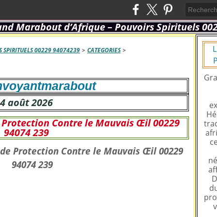
L
 SPIRITUELS 00229 94074239
>
CATEGORIES
>
P
Gra
voyantmarabout
4 août 2026
ex
Hé
e Protection Contre le Mauvais Œil 00229
tra
94074 239
afr
ce
né
af
D
du
pro
v