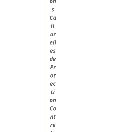
on
s
Cu
lt
ur
ell
es
de
Pr
ot
ec
ti
on
Co
nt
re