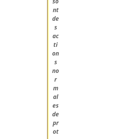
so
nt
de
s
ac
ti
on
s
no
r
m
al
es
de
pr
ot