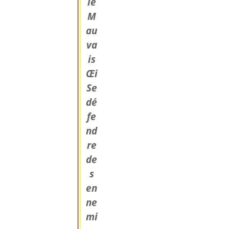
le
M
au
va
is
Œi
Se
dé
fe
nd
re
de
s
en
ne
mi