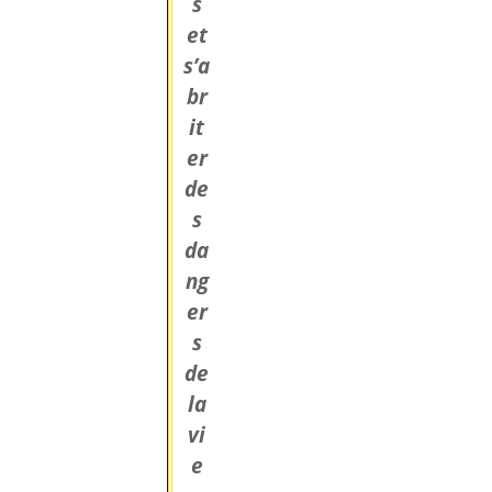
s
et
s’a
br
it
er
de
s
da
ng
er
s
de
la
vi
e