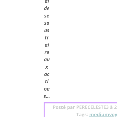
al
de
se
so
us
tr
ai
re
au
x
ac
ti
on
s...
Posté par PERECELESTE3 à 2
Tags:
mediumvoy