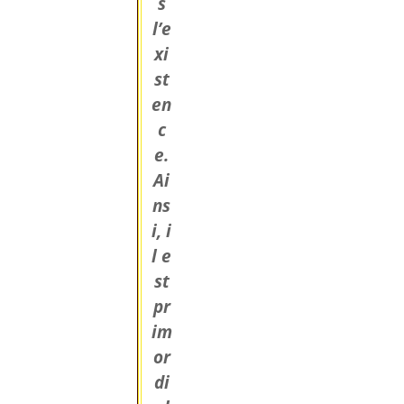
s
l’e
xi
st
en
c
e.
Ai
ns
i, i
l e
st
pr
im
or
di