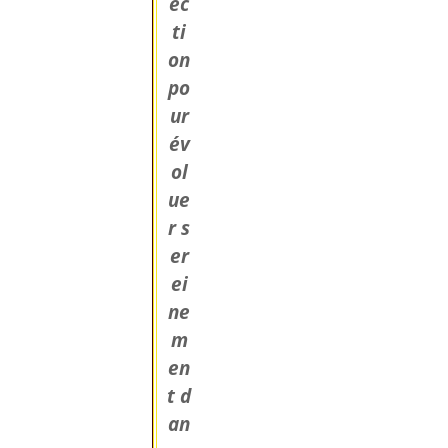
ec
ti
on
po
ur
év
ol
ue
r s
er
ei
ne
m
en
t d
an