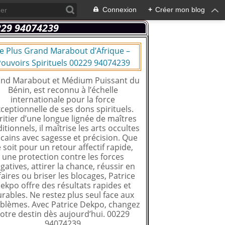
Connexion
+
Créer mon blog
e Plus Grand Marabout d’Afrique –
ouvoirs Spirituels 00229 94074239
nd Marabout et Médium Puissant du
Bénin, est reconnu à l’échelle
internationale pour la force
ceptionnelle de ses dons spirituels.
ritier d’une longue lignée de maîtres
ditionnels, il maîtrise les arts occultes
icains avec sagesse et précision. Que
 soit pour un retour affectif rapide,
une protection contre les forces
gatives, attirer la chance, réussir en
faires ou briser les blocages, Patrice
ekpo offre des résultats rapides et
rables. Ne restez plus seul face aux
blèmes. Avec Patrice Dekpo, changez
otre destin dès aujourd’hui. 00229
94074239