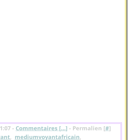
1:07 -
Commentaires [
…
]
- Permalien [
#
]
ant
,
mediumvoyantafricain
,