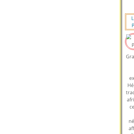
L
P
Gra
ex
Hé
tra
afr
ce
né
af