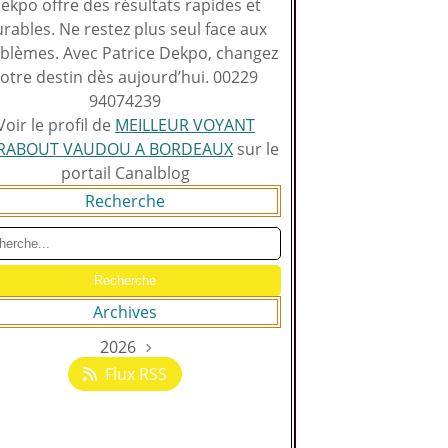
ekpo offre des résultats rapides et
rables. Ne restez plus seul face aux
blèmes. Avec Patrice Dekpo, changez
otre destin dès aujourd’hui. 00229
94074239
Voir le profil de
MEILLEUR VOYANT
RABOUT VAUDOU A BORDEAUX
sur le
portail Canalblog
Recherche
Archives
2026
Août
(129)
Flux RSS