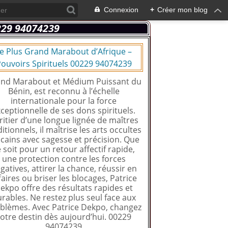
Connexion
+
Créer mon blog
e Plus Grand Marabout d’Afrique –
ouvoirs Spirituels 00229 94074239
nd Marabout et Médium Puissant du
Bénin, est reconnu à l’échelle
internationale pour la force
ceptionnelle de ses dons spirituels.
ritier d’une longue lignée de maîtres
ditionnels, il maîtrise les arts occultes
icains avec sagesse et précision. Que
 soit pour un retour affectif rapide,
une protection contre les forces
gatives, attirer la chance, réussir en
faires ou briser les blocages, Patrice
ekpo offre des résultats rapides et
rables. Ne restez plus seul face aux
blèmes. Avec Patrice Dekpo, changez
otre destin dès aujourd’hui. 00229
94074239