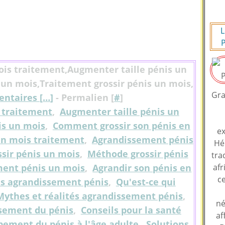
L
P
ois traitement,Augmenter taille pénis un
 un mois,Traitement grossir pénis un mois,
Gra
ntaires [
…
]
- Permalien [
#
]
s traitement
,
Augmenter taille pénis un
is un mois
,
Comment grossir son pénis en
ex
un mois traitement
,
Agrandissement pénis
Hé
ssir pénis un mois
,
Méthode grossir pénis
tra
ment pénis un mois
,
Agrandir son pénis en
afr
ce
tes agrandissement pénis
,
Qu'est-ce qui
Mythes et réalités agrandissement pénis
,
né
ssement du pénis
,
Conseils pour la santé
af
ement du pénis à l'âge adulte
,
Solutions