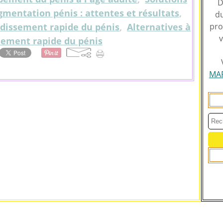
D
mentation pénis : attentes et résultats
,
du
dissement rapide du pénis
,
Alternatives à
pro
v
sement rapide du pénis
MA