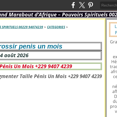
L
 SPIRITUELS 00229 94074239
>
CATEGORIES
>
P
Gra
ossir penis un mois
4 août 2026
ex
Hé
 Pénis Un Mois +229 9407 4239
tra
afr
ce
né
af
D
du
pro
v