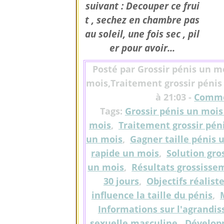
suivant : Decouper ce frui
t , sechez en chambre pas
au soleil, une fois sec , pil
er pour avoir...
Posté par Grossir pénis un m
mois,Traitement grossir pénis
à 21:03 -
Comme
Tags:
Grossir pénis un moi
mois
,
Traitement grossir pén
un mois
,
Gagner taille pénis 
rapide un mois
,
Solution gro
un mois
,
Résultats grossisse
30 jours
,
Objectifs réalis
influence la taille du pénis
,
Informations sur l'agrandi
sexuelle masculine
,
Développ