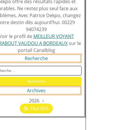
ekpo offre des résultats rapides et
rables. Ne restez plus seul face aux
blèmes. Avec Patrice Dekpo, changez
otre destin dès aujourd’hui. 00229
94074239
Voir le profil de
MEILLEUR VOYANT
RABOUT VAUDOU A BORDEAUX
sur le
portail Canalblog
Recherche
Archives
2026
Août
(129)
Flux RSS