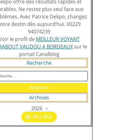
ekpo offre des résultats rapides et
rables. Ne restez plus seul face aux
blèmes. Avec Patrice Dekpo, changez
otre destin dès aujourd’hui. 00229
94074239
Voir le profil de
MEILLEUR VOYANT
RABOUT VAUDOU A BORDEAUX
sur le
portail Canalblog
Recherche
Archives
2026
Août
(129)
Flux RSS