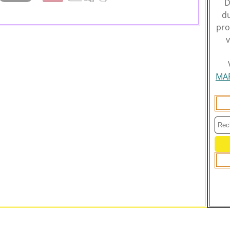
D
du
pro
v
MA