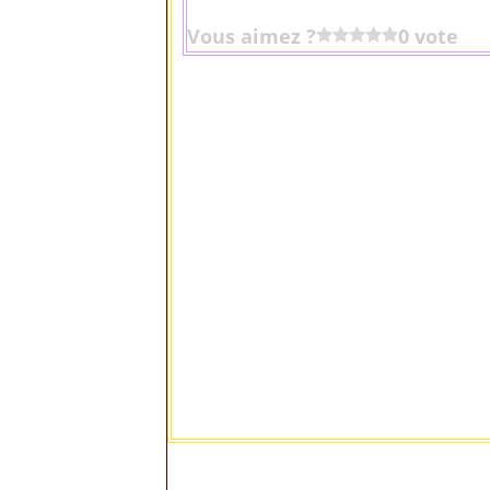
Vous aimez ?
0 vote