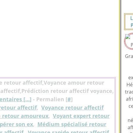
L
P
Gra
ex
e retour affectif,Voyance amour retour
Hé
ffectif,Prédiction retour affectif voyance,
tra
ntaires [
…
]
- Permalien [
#
]
afr
ce
etour affectif
,
Voyance retour affectif
e retour amoureux
,
Voyant expert retour
né
pérer son ex
,
Médium spécialisé retour
af
 affectif
,
Voyance rapide retour affectif
,