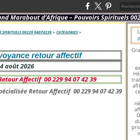
L
 SPIRITUELS 00229 94074239
>
CATEGORIES
>
P
Gra
oyance retour affectif
4 août 2026
ex
Hé
etour Affectif 00 229 94 07 42 39
tra
afr
ce
né
af
D
du
pro
v