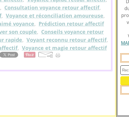
D
e
,
Consultation voyance retour affectif
,
du
f
,
Voyance et réconciliation amoureuse
,
pro
v
e aimé voyance
,
Prédiction retour affectif
ver son couple
,
Conseils voyance retour
r rapide
,
Voyant reconnu retour affectif
,
MA
ffectif
,
Voyance et magie retour affectif