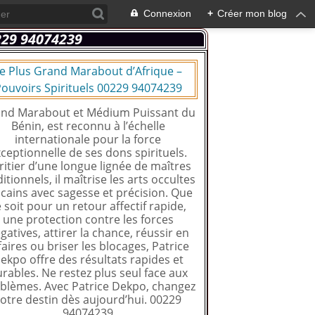
Connexion
+
Créer mon blog
e Plus Grand Marabout d’Afrique –
ouvoirs Spirituels 00229 94074239
nd Marabout et Médium Puissant du
Bénin, est reconnu à l’échelle
internationale pour la force
ceptionnelle de ses dons spirituels.
ritier d’une longue lignée de maîtres
ditionnels, il maîtrise les arts occultes
icains avec sagesse et précision. Que
 soit pour un retour affectif rapide,
une protection contre les forces
gatives, attirer la chance, réussir en
faires ou briser les blocages, Patrice
ekpo offre des résultats rapides et
rables. Ne restez plus seul face aux
blèmes. Avec Patrice Dekpo, changez
otre destin dès aujourd’hui. 00229
94074239