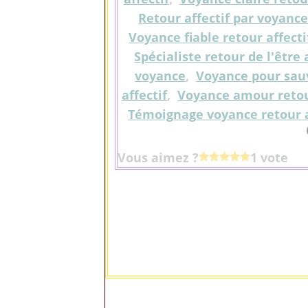
Retour affectif par voyanc
Voyance fiable retour affecti
Spécialiste retour de l'êtr
voyance
,
Voyance pour sau
affectif
,
Voyance amour retou
Témoignage voyance retour a
Vous aimez ?
1 vote