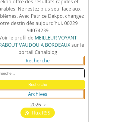
ekpo offre des résultats rapides et
rables. Ne restez plus seul face aux
blèmes. Avec Patrice Dekpo, changez
otre destin dès aujourd’hui. 00229
94074239
Voir le profil de
MEILLEUR VOYANT
RABOUT VAUDOU A BORDEAUX
sur le
portail Canalblog
Recherche
Archives
2026
Août
(129)
Flux RSS