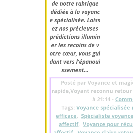
de notre rubrique
dédiée à la voyanc
e spécialisée. Laiss
ez nos précieuses
prédictions illumin
er les recoins de v
otre cœur, vous gui
dant vers l’épanoui
ssement...
Posté par Voyance et magi
rapide,Voyant reconnu retour a
à 21:14 -
Comme
Tags:
Voyance spécialisée r
efficace
,
Spécialiste voyanc
affectif
,
Voyance pour récu
affectif
,
Voyance claire retour