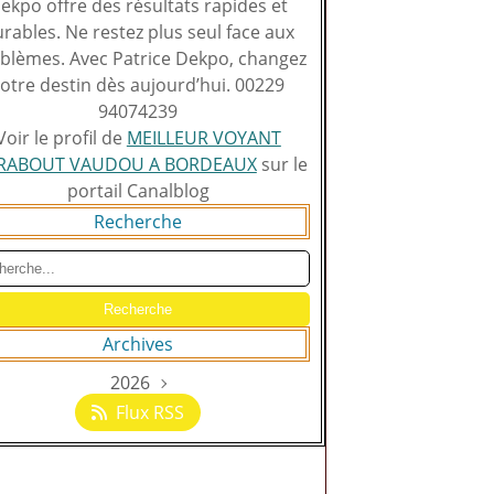
ekpo offre des résultats rapides et
rables. Ne restez plus seul face aux
blèmes. Avec Patrice Dekpo, changez
otre destin dès aujourd’hui. 00229
94074239
Voir le profil de
MEILLEUR VOYANT
RABOUT VAUDOU A BORDEAUX
sur le
portail Canalblog
Recherche
Archives
2026
Août
(129)
Flux RSS