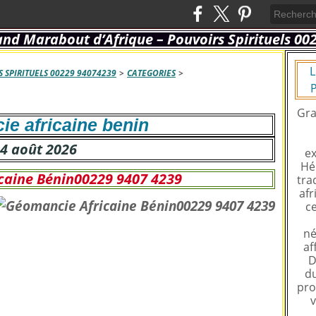
L
 SPIRITUELS 00229 94074239
>
CATEGORIES
>
P
Gra
e africaine benin
4 août 2026
ex
Hé
caine Bénin00229 9407 4239
tra
afr
ce
né
af
D
du
pro
v