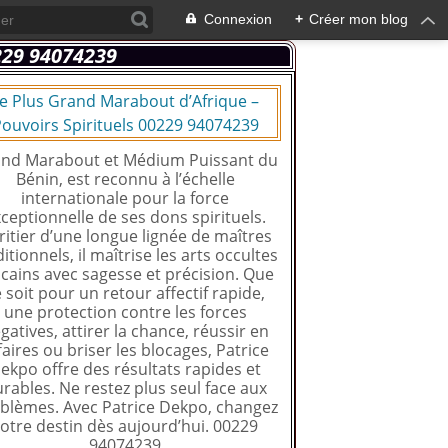
Connexion
+
Créer mon blog
e Plus Grand Marabout d’Afrique –
ouvoirs Spirituels 00229 94074239
nd Marabout et Médium Puissant du
Bénin, est reconnu à l’échelle
internationale pour la force
ceptionnelle de ses dons spirituels.
ritier d’une longue lignée de maîtres
ditionnels, il maîtrise les arts occultes
icains avec sagesse et précision. Que
 soit pour un retour affectif rapide,
une protection contre les forces
gatives, attirer la chance, réussir en
faires ou briser les blocages, Patrice
ekpo offre des résultats rapides et
rables. Ne restez plus seul face aux
blèmes. Avec Patrice Dekpo, changez
otre destin dès aujourd’hui. 00229
94074239