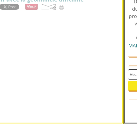
D
du
pro
v
MA