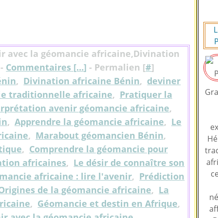
L
P
r avec la géomancie africaine,Divination
 -
Commentaires [
…
]
- Permalien [
#
]
énin
,
Divination africaine Bénin
,
deviner
Gra
 traditionnelle africaine
,
Pratiquer la
erprétation avenir géomancie africaine
,
in
,
Apprendre la géomancie africaine
,
Le
ex
ricaine
,
Marabout géomancien Bénin
,
Hé
tique
,
Comprendre la géomancie pour
tra
tion africaines
,
Le désir de connaître son
afr
ce
ancie africaine : lire l'avenir
,
Prédiction
Origines de la géomancie africaine
,
La
né
ricaine
,
Géomancie et destin en Afrique
,
af
ir avec la géomancie africaine