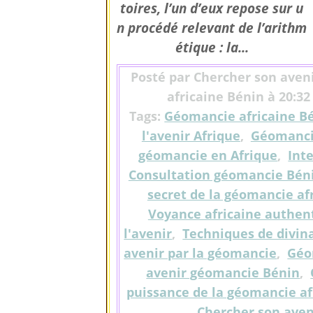
toires, l’un d’eux repose sur u
n procédé relevant de l’arithm
étique : la...
Posté par Chercher son aveni
africaine Bénin à 20:32
Tags:
Géomancie africaine B
l'avenir Afrique
,
Géomancie
géomancie en Afrique
,
Int
Consultation géomancie Bén
secret de la géomancie af
Voyance africaine authen
l'avenir
,
Techniques de divina
avenir par la géomancie
,
Géom
avenir géomancie Bénin
,
puissance de la géomancie af
Chercher son aven