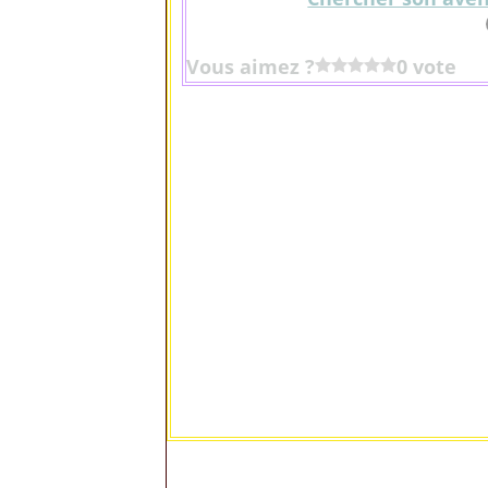
Vous aimez ?
0 vote