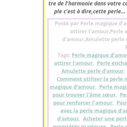
tre de l'harmonie dans votre c
ple c'est à dire,cette perle...
Posté par Perle magique d'
attirer l'amour,Perle
d'amour,Amulette perle d
Tags:
Perle magique d'amo
attirer l'amour
,
Perle ench
Amulette perle d'amour
Comment utiliser la perle
magique d'amour
,
Perle magi
pour trouver l'âme sœur
,
Pe
pour renforcer l'amour
,
Pou
avec la perle magique d'
d'amour
,
Acheter une per
propriétés magiques
,
Perle 