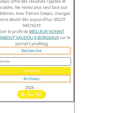
ekpo offre des résultats rapides et
rables. Ne restez plus seul face aux
blèmes. Avec Patrice Dekpo, changez
otre destin dès aujourd’hui. 00229
94074239
Voir le profil de
MEILLEUR VOYANT
RABOUT VAUDOU A BORDEAUX
sur le
portail Canalblog
Recherche
Archives
2026
Août
(129)
Flux RSS