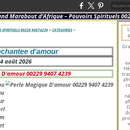
L
 SPIRITUELS 00229 94074239
>
CATEGORIES
>
P
Gra
nchantee d'amour
4 août 2026
ex
Hé
 D'amour 00229 9407 4239
tra
afr
ou
ce
qu
né
ur
af
D
erl
du
 m
pro
v
et