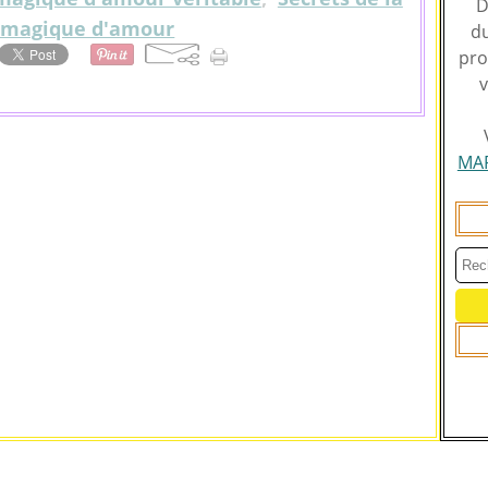
D
 magique d'amour
du
pro
v
MA