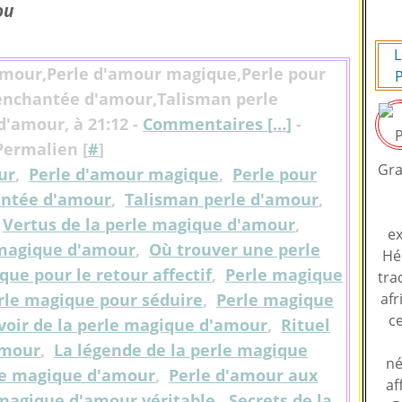
ou
L
amour,Perle d'amour magique,Perle pour
P
 enchantée d'amour,Talisman perle
'amour, à 21:12 -
Commentaires [
…
]
-
Permalien [
#
]
Gra
ur
,
Perle d'amour magique
,
Perle pour
antée d'amour
,
Talisman perle d'amour
,
,
Vertus de la perle magique d'amour
,
ex
 magique d'amour
,
Où trouver une perle
Hé
que pour le retour affectif
,
Perle magique
tra
rle magique pour séduire
,
Perle magique
afr
ce
voir de la perle magique d'amour
,
Rituel
amour
,
La légende de la perle magique
né
le magique d'amour
,
Perle d'amour aux
af
magique d'amour véritable
,
Secrets de la