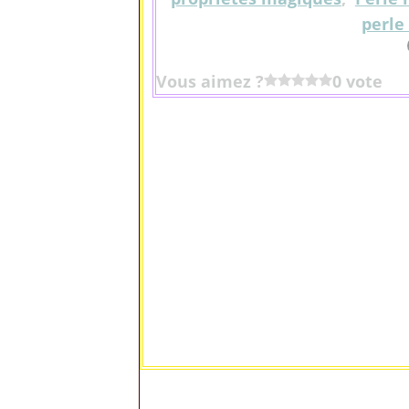
perle
Vous aimez ?
0 vote