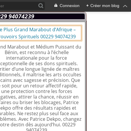
Connexion
+
Créer mon blog
e Plus Grand Marabout d’Afrique –
ouvoirs Spirituels 00229 94074239
nd Marabout et Médium Puissant du
Bénin, est reconnu à l’échelle
internationale pour la force
ceptionnelle de ses dons spirituels.
ritier d’une longue lignée de maîtres
ditionnels, il maîtrise les arts occultes
icains avec sagesse et précision. Que
 soit pour un retour affectif rapide,
une protection contre les forces
gatives, attirer la chance, réussir en
faires ou briser les blocages, Patrice
ekpo offre des résultats rapides et
rables. Ne restez plus seul face aux
blèmes. Avec Patrice Dekpo, changez
otre destin dès aujourd’hui. 00229
94074239