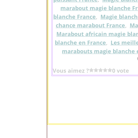
marabout magie blanche F
blanche France
,
Magie blanc
chance marabout France
,
Ma
Marabout africain magie bla
blanche en France
,
Les meill
marabouts magie blanche 
Vous aimez ?
0 vote