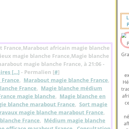
L
P
t France,Marabout africain magie blanche
Gra
eux magie blanche France,Magie blanche
rabout magie blanche France, à 21:06 -
res [
…
]
- Permalien [
#
]
ex
 France
,
Marabout magie blanche France
,
Hé
lanche France
,
Magie blanche médium
tra
rance magie blanche
,
Magie blanche en
afr
ce
gie blanche marabout France
,
Sort magie
ravaux magie blanche marabout France
,
né
 blanche France
,
Médium magie blanche
af
he efficace marabout France
,
Consultation