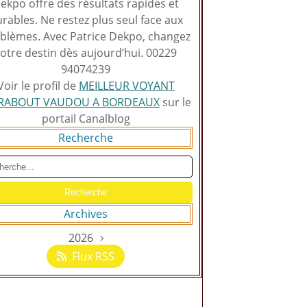
ekpo offre des résultats rapides et
rables. Ne restez plus seul face aux
blèmes. Avec Patrice Dekpo, changez
otre destin dès aujourd’hui. 00229
94074239
Voir le profil de
MEILLEUR VOYANT
RABOUT VAUDOU A BORDEAUX
sur le
portail Canalblog
Recherche
Archives
2026
Août
(129)
Flux RSS