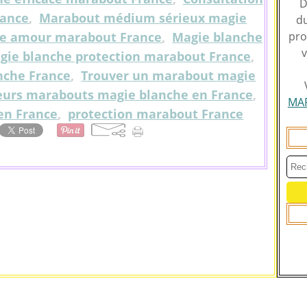
D
rance
,
Marabout médium sérieux magie
du
he amour marabout France
,
Magie blanche
pro
v
gie blanche protection marabout France
,
nche France
,
Trouver un marabout magie
eurs marabouts magie blanche en France
,
MA
en France
,
protection marabout France