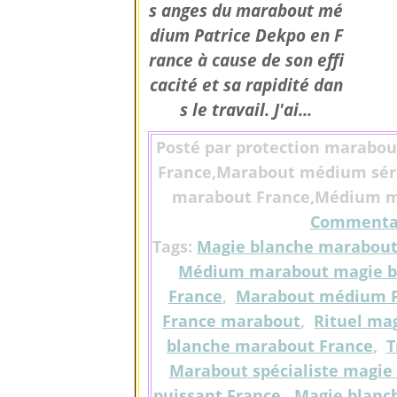
s anges du marabout mé
dium Patrice Dekpo en F
rance à cause de son effi
cacité et sa rapidité dan
s le travail. J'ai...
Posté par protection marabou
France,Marabout médium séri
marabout France,Médium ma
Commentai
Tags:
Magie blanche marabout
Médium marabout magie b
France
,
Marabout médium F
France marabout
,
Rituel ma
blanche marabout France
,
T
Marabout spécialiste magie
puissant France
,
Magie blanc