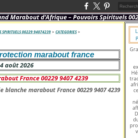
L
 SPIRITUELS 00229 94074239
>
CATEGORIES
>
P
Gra
rotection marabout france
4 août 2026
ex
Hé
about France 00229 9407 4239
tra
afr
ce
né
af
D
du
pro
v