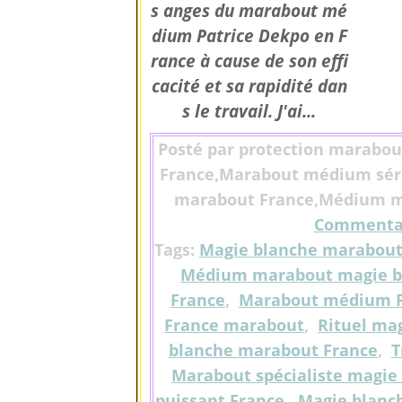
s anges du marabout mé
dium Patrice Dekpo en F
rance à cause de son effi
cacité et sa rapidité dan
s le travail. J'ai...
Posté par protection marabou
France,Marabout médium séri
marabout France,Médium ma
Commentai
Tags:
Magie blanche marabout
Médium marabout magie b
France
,
Marabout médium F
France marabout
,
Rituel ma
blanche marabout France
,
T
Marabout spécialiste magie
puissant France
,
Magie blanc