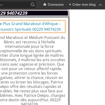
Connexion
+
Créer mon blog
e Plus Grand Marabout d’Afrique –
ouvoirs Spirituels 00229 94074239
nd Marabout et Médium Puissant du
Bénin, est reconnu à l’échelle
internationale pour la force
ceptionnelle de ses dons spirituels.
ritier d’une longue lignée de maîtres
ditionnels, il maîtrise les arts occultes
icains avec sagesse et précision. Que
 soit pour un retour affectif rapide,
une protection contre les forces
gatives, attirer la chance, réussir en
faires ou briser les blocages, Patrice
ekpo offre des résultats rapides et
rables. Ne restez plus seul face aux
blèmes. Avec Patrice Dekpo, changez
otre destin dès aujourd’hui. 00229
94074239