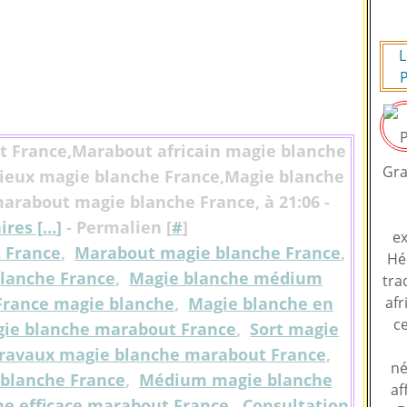
L
P
t France,Marabout africain magie blanche
Gra
eux magie blanche France,Magie blanche
rabout magie blanche France, à 21:06 -
res [
…
]
- Permalien [
#
]
ex
 France
,
Marabout magie blanche France
,
Hé
lanche France
,
Magie blanche médium
tra
rance magie blanche
,
Magie blanche en
afr
ce
gie blanche marabout France
,
Sort magie
ravaux magie blanche marabout France
,
né
 blanche France
,
Médium magie blanche
af
he efficace marabout France
,
Consultation