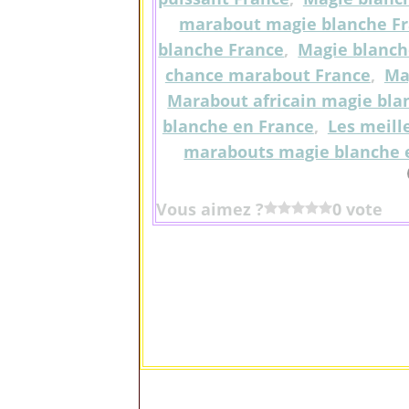
marabout magie blanche F
blanche France
,
Magie blanc
chance marabout France
,
Ma
Marabout africain magie bla
blanche en France
,
Les meill
marabouts magie blanche 
Vous aimez ?
0 vote