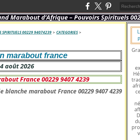
L
 SPIRITUELS 00229 94074239
>
CATEGORIES
>
P
Gra
on marabout france
4 août 2026
ex
Hé
about France 00229 9407 4239
tra
afr
ce
né
af
D
du
pro
v