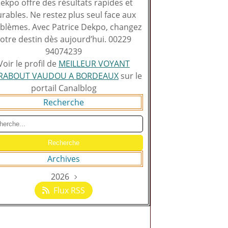
ekpo offre des résultats rapides et
rables. Ne restez plus seul face aux
blèmes. Avec Patrice Dekpo, changez
otre destin dès aujourd’hui. 00229
94074239
Voir le profil de
MEILLEUR VOYANT
RABOUT VAUDOU A BORDEAUX
sur le
portail Canalblog
Recherche
Archives
2026
Août
(129)
Flux RSS