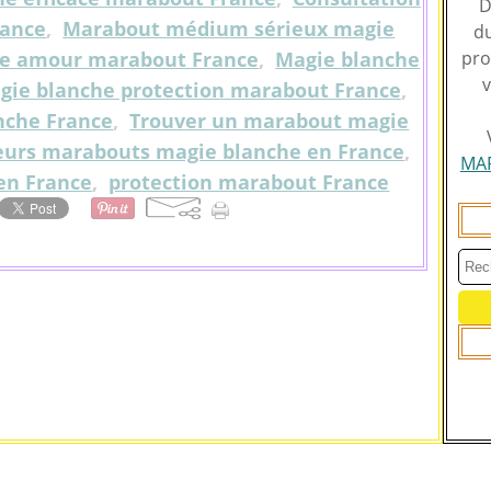
D
rance
,
Marabout médium sérieux magie
du
he amour marabout France
,
Magie blanche
pro
v
gie blanche protection marabout France
,
nche France
,
Trouver un marabout magie
eurs marabouts magie blanche en France
,
MA
en France
,
protection marabout France